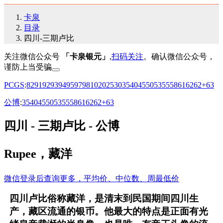
卡泉
目录
四川-三期卢比
关注微信公众号
「卡泉银元」
,
扫码关注
。确认微信公众号，
谨防上当受骗
PCGS
:
82
91
92
93
94
95
97
98
10
20
25
30
35
40
45
50
53
55
58
61
62
62+
63
公博
:
35
40
45
50
53
55
58
61
62
62+
63
四川 - 三期卢比 - 公博
Rupee，藏洋
微信登录后查询更多，平均价、中位数、周最低价
四川卢比俗称藏洋，是清末到民国期间四川生
产，藏区流通的银币。他最大的特点是正面有光