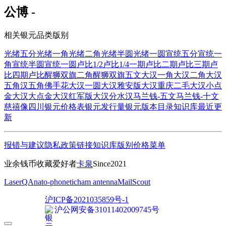
公博 -
相关银元品类版别
光绪五分
光绪一角
光绪二角
光绪半圆
光绪一圆
宣统五分
宣统一
角
宣统半圆
宣统一圆
卢比1/2
卢比1/4
一期卢比
二期卢比
三期卢
比
四期卢比
醒狮双旗二角
醒狮双旗五文
大汉一角
大汉二角
大汉
五角
汉五角佛手花
大汉一圆
大汉雅安版
大汉重庆二毛
大汉小点
金
大汉大点金
大汉红军版
大汉分水汉
马兰钱-五文
马兰钱-十文
慈禧像四川
银元价格表
银元发行量
银元版本目录
知识库
最近更
新
报错与建议
隐私政策
链接
知识库
版别
价格
菜单
业余钱币收藏爱好者
卡泉
Since2021
LaserQA
nato-phonetic
ham antenna
MailScout
沪ICP备2021035859号-1
沪公网安备31011402009745号