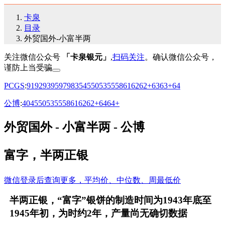
卡泉
目录
外贸国外-小富半两
关注微信公众号
「卡泉银元」
,
扫码关注
。确认微信公众号，
谨防上当受骗
PCGS
:
91
92
93
95
97
98
35
45
50
53
55
58
61
62
62+
63
63+
64
公博
:
40
45
50
53
55
58
61
62
62+
64
64+
外贸国外 - 小富半两 - 公博
富字，半两正银
微信登录后查询更多，平均价、中位数、周最低价
半两正银，“富字”银饼的制造时间为1943年底至
1945年初，为时约2年，产量尚无确切数据