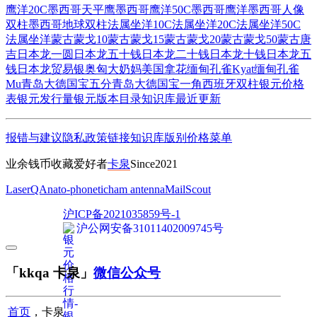
鹰洋20C
墨西哥天平鹰
墨西哥鹰洋50C
墨西哥鹰洋
墨西哥人像
双柱
墨西哥地球双柱
法属坐洋10C
法属坐洋20C
法属坐洋50C
法属坐洋
蒙古蒙戈10
蒙古蒙戈15
蒙古蒙戈20
蒙古蒙戈50
蒙古唐
吉
日本龙一圆
日本龙五十钱
日本龙二十钱
日本龙十钱
日本龙五
钱
日本龙贸易银
奥匈大奶妈
美国拿花
缅甸孔雀Kyat
缅甸孔雀
Mu
青岛大德国宝五分
青岛大德国宝一角
西班牙双柱
银元价格
表
银元发行量
银元版本目录
知识库
最近更新
报错与建议
隐私政策
链接
知识库
版别
价格
菜单
业余钱币收藏爱好者
卡泉
Since2021
LaserQA
nato-phonetic
ham antenna
MailScout
沪ICP备2021035859号-1
沪公网安备31011402009745号
「kkqa 卡泉」
微信公众号
首页
，卡泉