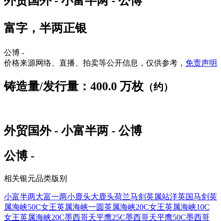
外贸国外 - 小富半两 - 公博
富字，半两正银
公博 -
价格来源网络、直播、拍卖等公开信息，仅供参考，
免责声明
铸造量/发行量：400.0 万枚
（约）
外贸国外 - 小富半两 - 公博
公博 -
相关银元品类版别
小富半两
大富一两
小鹿头
大鹿头
荷兰马剑
英属站洋
英国马剑
英
属海峡50C女王
英属海峡一圆
英属海峡20C女王
英属海峡10C
女王
英属海峡20C
墨西哥天平鹰25C
墨西哥天平鹰50C
墨西哥