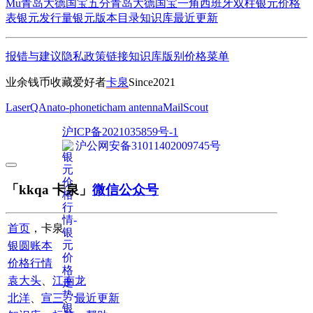
Mu
青岛大德国宝五分
青岛大德国宝一角
西班牙双柱
银元价格
表
银元发行量
银元版本目录
知识库
最近更新
报错与建议
隐私政策
链接
知识库
版别
价格
菜单
业余钱币收藏爱好者
卡泉
Since2021
LaserQA
nato-phonetic
ham antenna
MailScout
沪ICP备2021035859号-1
沪公网安备31011402009745号
「kkqa 卡泉」
微信公众号
首页
，卡泉
银圆账本
价格行情
袁大头
、
江南龙
北洋
、
宣三
、
最近更新