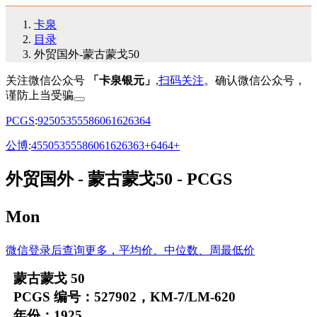
卡泉
目录
外贸国外-蒙古蒙戈50
关注微信公众号
「卡泉银元」
,
扫码关注
。确认微信公众号，
谨防上当受骗
PCGS
:
92
50
53
55
58
60
61
62
63
64
公博
:
45
50
53
55
58
60
61
62
63
63+
64
64+
外贸国外 - 蒙古蒙戈50 - PCGS
Mon
微信登录后查询更多，平均价、中位数、周最低价
蒙古蒙戈 50
PCGS 编号：527902，KM-7/LM-620
年份：1925