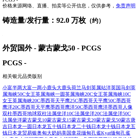
价格来源网络、直播、拍卖等公开信息，仅供参考，
免责声明
铸造量/发行量：92.0 万枚
（约）
外贸国外 - 蒙古蒙戈50 - PCGS
PCGS -
相关银元品类版别
小富半两
大富一两
小鹿头
大鹿头
荷兰马剑
英属站洋
英国马剑
英
属海峡50C女王
英属海峡一圆
英属海峡20C女王
英属海峡10C
女王
英属海峡20C
墨西哥天平鹰25C
墨西哥天平鹰50C
墨西哥
鹰洋20C
墨西哥天平鹰
墨西哥鹰洋50C
墨西哥鹰洋
墨西哥人像
双柱
墨西哥地球双柱
法属坐洋10C
法属坐洋20C
法属坐洋50C
法属坐洋
蒙古蒙戈10
蒙古蒙戈15
蒙古蒙戈20
蒙古蒙戈50
蒙古唐
吉
日本龙一圆
日本龙五十钱
日本龙二十钱
日本龙十钱
日本龙五
钱
日本龙贸易银
奥匈大奶妈
美国拿花
缅甸孔雀Kyat
缅甸孔雀