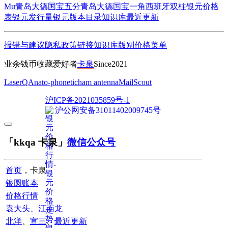
Mu
青岛大德国宝五分
青岛大德国宝一角
西班牙双柱
银元价格
表
银元发行量
银元版本目录
知识库
最近更新
报错与建议
隐私政策
链接
知识库
版别
价格
菜单
业余钱币收藏爱好者
卡泉
Since2021
LaserQA
nato-phonetic
ham antenna
MailScout
沪ICP备2021035859号-1
沪公网安备31011402009745号
「kkqa 卡泉」
微信公众号
首页
，卡泉
银圆账本
价格行情
袁大头
、
江南龙
北洋
、
宣三
、
最近更新