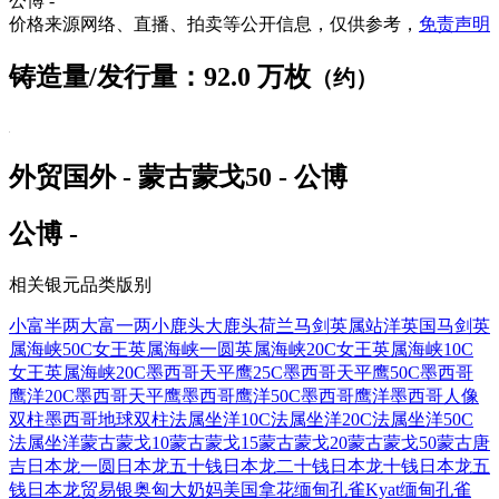
公博 -
价格来源网络、直播、拍卖等公开信息，仅供参考，
免责声明
铸造量/发行量：92.0 万枚
（约）
外贸国外 - 蒙古蒙戈50 - 公博
公博 -
相关银元品类版别
小富半两
大富一两
小鹿头
大鹿头
荷兰马剑
英属站洋
英国马剑
英
属海峡50C女王
英属海峡一圆
英属海峡20C女王
英属海峡10C
女王
英属海峡20C
墨西哥天平鹰25C
墨西哥天平鹰50C
墨西哥
鹰洋20C
墨西哥天平鹰
墨西哥鹰洋50C
墨西哥鹰洋
墨西哥人像
双柱
墨西哥地球双柱
法属坐洋10C
法属坐洋20C
法属坐洋50C
法属坐洋
蒙古蒙戈10
蒙古蒙戈15
蒙古蒙戈20
蒙古蒙戈50
蒙古唐
吉
日本龙一圆
日本龙五十钱
日本龙二十钱
日本龙十钱
日本龙五
钱
日本龙贸易银
奥匈大奶妈
美国拿花
缅甸孔雀Kyat
缅甸孔雀