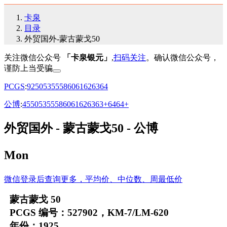
卡泉
目录
外贸国外-蒙古蒙戈50
关注微信公众号
「卡泉银元」
,
扫码关注
。确认微信公众号，
谨防上当受骗
PCGS
:
92
50
53
55
58
60
61
62
63
64
公博
:
45
50
53
55
58
60
61
62
63
63+
64
64+
外贸国外 - 蒙古蒙戈50 - 公博
Mon
微信登录后查询更多，平均价、中位数、周最低价
蒙古蒙戈 50
PCGS 编号：527902，KM-7/LM-620
年份：1925