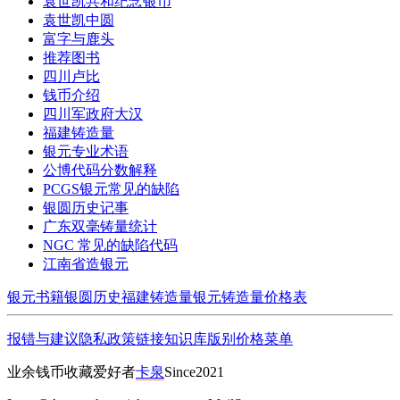
袁世凯共和纪念银币
袁世凯中圆
富字与鹿头
推荐图书
四川卢比
钱币介绍
四川军政府大汉
福建铸造量
银元专业术语
公博代码分数解释
PCGS银元常见的缺陷
银圆历史记事
广东双毫铸量统计
NGC 常见的缺陷代码
江南省造银元
银元书籍
银圆历史
福建铸造量
银元铸造量
价格表
报错与建议
隐私政策
链接
知识库
版别
价格
菜单
业余钱币收藏爱好者
卡泉
Since2021