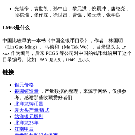
光绪帝，袁世凯，孙中山，黎元洪，倪嗣冲，唐继尧，
段祺瑞，张作霖，徐世昌，曹锟，褚玉璞，张学良
LM63是什么
中国比较早的一本书《中国金银币目录》，作者：林国明
（Lin Guo Ming）、马德和（Ma Tak Wo），目录里头以
LM
作为编号，后来 PCGS 等公司对中国的钱币就沿用了这个
xxx
目录编号。比如
，
LM63 是大头
LM49 是小头
链接
银元价格
银圆铸造量
，产量数据的整理，来源于网络，仅供参
考。感谢那些收藏爱好者们
北洋龙铸币量
袁大头产量/版式
站洋银元版别
北洋龙25年
江南甲辰