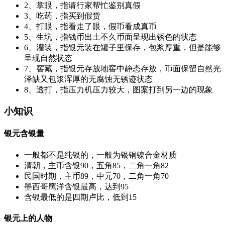
2、掌眼，指请行家帮忙鉴别真假
3、吃药，指买到假货
4、打眼，指看走了眼，假币看成真币
5、生坑，指钱币出土不久币面呈现出锈色的状态
6、灌装，指银元装在罐子里保存，包浆厚重，但是能够
呈现自然状态
7、窖藏，指银元存放地窖中静态存放，币面保留自然光
泽缺又包浆浑厚的无腐蚀无锈迹状态
8、透打，指压力机压力较大，图案打到另一边的现象
小知识
银元含银量
一般都不是纯银的，一般为银铜镍合金材质
清朝，主币含银90，五角85，二角一角82
民国时期，主币89，中元70，二角一角70
墨西哥鹰洋含银最高，达到95
含银最低的是四期卢比，低到15
银元上的人物