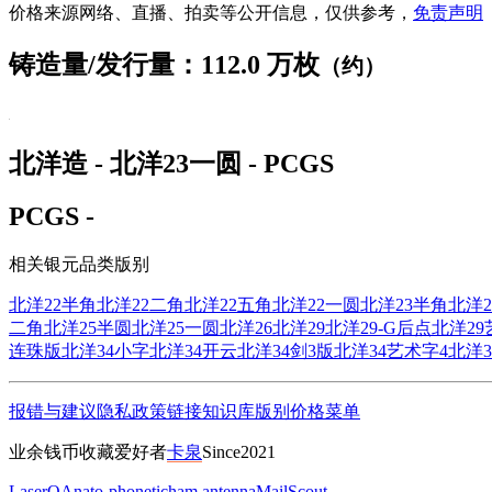
价格来源网络、直播、拍卖等公开信息，仅供参考，
免责声明
铸造量/发行量：112.0 万枚
（约）
北洋造 - 北洋23一圆 - PCGS
PCGS -
相关银元品类版别
北洋22半角
北洋22二角
北洋22五角
北洋22一圆
北洋23半角
北洋2
二角
北洋25半圆
北洋25一圆
北洋26
北洋29
北洋29-G后点
北洋29
连珠版
北洋34小字
北洋34开云
北洋34剑3版
北洋34艺术字4
北洋3
报错与建议
隐私政策
链接
知识库
版别
价格
菜单
业余钱币收藏爱好者
卡泉
Since2021
LaserQA
nato-phonetic
ham antenna
MailScout