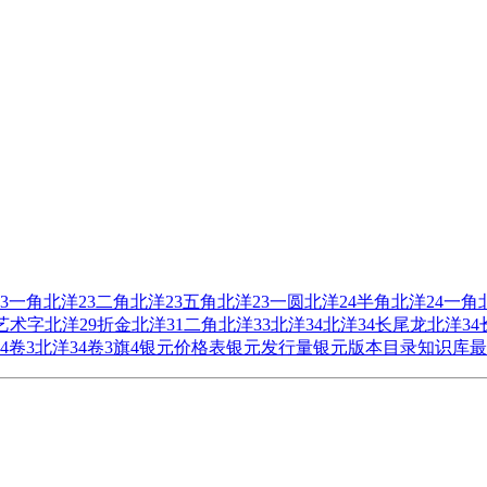
3一角
北洋23二角
北洋23五角
北洋23一圆
北洋24半角
北洋24一角
艺术字
北洋29折金
北洋31二角
北洋33
北洋34
北洋34长尾龙
北洋3
4卷3
北洋34卷3旗4
银元价格表
银元发行量
银元版本目录
知识库
最